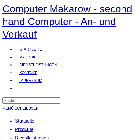
Computer Makarow - second
Zum
Inhalt
hand Computer - An- und
springen
Verkauf
STARTSEITE
PRODUKTE
DIENSTLEISTUNGEN
KONTAKT
IMPRESSUM
WEBSITE-
SUCHE
UMSCHALTEN
MENÜ
SCHLIESSEN
Startseite
Produkte
Dienstleistungen